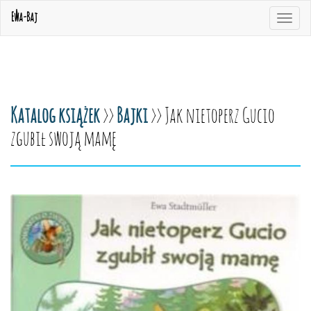
Ewa-Baj
Toggle
navigat
Katalog książek
>>
Bajki
>> Jak nietoperz Gucio
zgubił swoją mamę