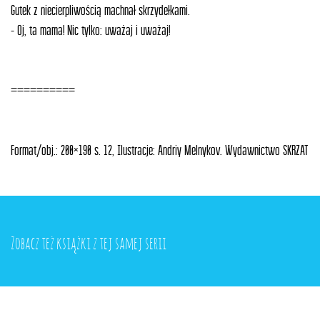
Gutek z niecierpliwością machnał skrzydełkami.
- Oj, ta mama! Nic tylko: uważaj i uważaj!
==========
Format/obj.: 200×190 s. 12, Ilustracje: Andriy Melnykov. Wydawnictwo SKRZAT
Zobacz też książki z tej samej serii